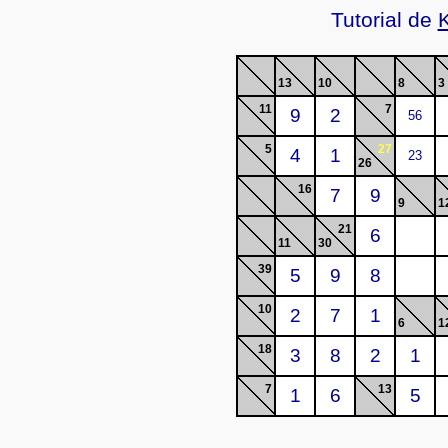
Tutorial de
13
10
8
3
11
7
5
27
26
16
9
1
21
11
30
39
10
6
1
18
7
13