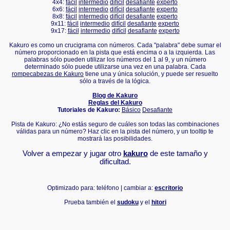
4x4:
fácil
intermedio
difícil
desafiante
experto
6x6:
fácil
intermedio
difícil
desafiante
experto
8x8:
fácil
intermedio
difícil
desafiante
experto
9x11:
fácil
intermedio
difícil
desafiante
experto
9x17:
fácil
intermedio
difícil
desafiante
experto
Kakuro es como un crucigrama con números. Cada "palabra" debe sumar el
número proporcionado en la pista que está encima o a la izquierda. Las
palabras sólo pueden utilizar los números del 1 al 9, y un número
determinado sólo puede utilizarse una vez en una palabra. Cada
rompecabezas de Kakuro
tiene una y única solución, y puede ser resuelto
sólo a través de la lógica.
Blog de Kakuro
Reglas del Kakuro
Tutoriales de Kakuro:
Básico
Desafiante
Pista de Kakuro: ¿No estás seguro de cuáles son todas las combinaciones
válidas para un número? Haz clic en la pista del número, y un tooltip te
mostrará las posibilidades.
Volver a empezar y jugar otro
kakuro
de este tamaño y
dificultad.
Optimizado para: teléfono | cambiar a:
escritorio
Prueba también el
sudoku
y el
hitori