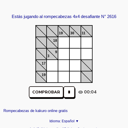
Estás jugando al rompecabezas 4x4 desafiante N° 2616
19
30
11
18
9
3
17
19
00:04
COMPROBAR
Rompecabezas de kakuro online gratis
Idioma:
Español ▼